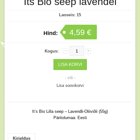
Its Bio seep lavendel
Laoseis:
15
4,59 €
Hind:
Kogus:
- või -
Lisa soovikorvi
It’s Bio Lilla seep – Lavendli-Oliiviõli (55g)
Päritolumaa: Eesti
Kirjeldus