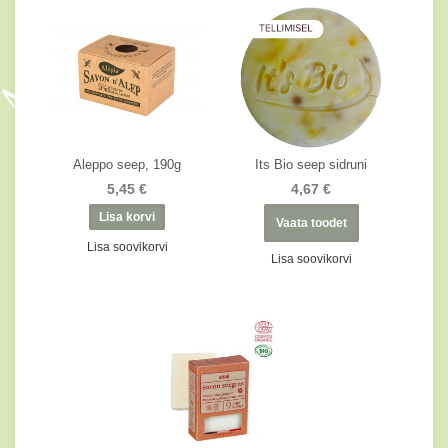
Aleppo seep, 190g
Its Bio seep sidruni
5,45 €
4,67 €
Vaata toodet
Lisa soovikorvi
Lisa soovikorvi