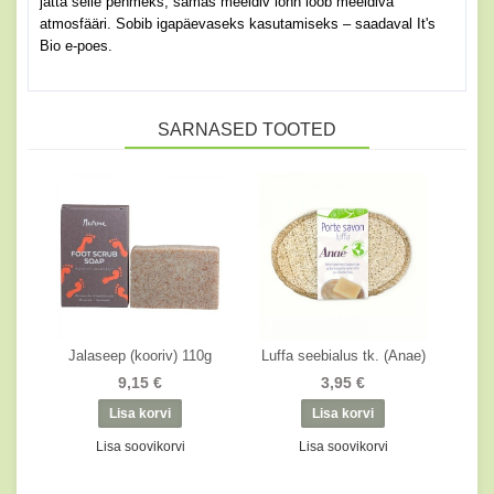
jätta selle pehmeks, samas meeldiv lõhn loob meeldiva
atmosfääri. Sobib igapäevaseks kasutamiseks – saadaval It's
Bio e-poes.
SARNASED TOOTED
Jalaseep (kooriv) 110g
Luffa seebialus tk. (Anae)
9,15 €
3,95 €
Lisa soovikorvi
Lisa soovikorvi