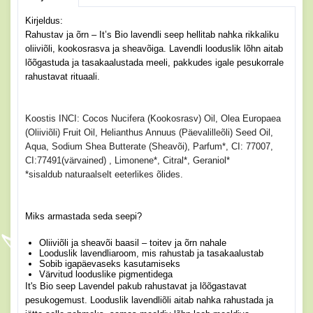
Kirjeldus:
Rahustav ja õrn – It’s Bio lavendli seep hellitab nahka rikkaliku
oliiviõli, kookosrasva ja sheavõiga. Lavendli looduslik lõhn aitab
lõõgastuda ja tasakaalustada meeli, pakkudes igale pesukorrale
rahustavat rituaali.
Koostis INCI: Cocos Nucifera (Kookosrasv) Oil, Olea Europaea
(Oliiviõli) Fruit Oil, Helianthus Annuus (Päevalilleõli) Seed Oil,
Aqua, Sodium Shea Butterate (Sheavõi), Parfum*, CI: 77007,
CI:77491(värvained) , Limonene*, Citral*, Geraniol*
*sisaldub naturaalselt eeterlikes õlides.
Miks armastada seda seepi?
Oliiviõli ja sheavõi baasil – toitev ja õrn nahale
Looduslik lavendliaroom, mis rahustab ja tasakaalustab
Sobib igapäevaseks kasutamiseks
Värvitud looduslike pigmentidega
It's Bio seep Lavendel pakub rahustavat ja lõõgastavat
pesukogemust. Looduslik lavendliõli aitab nahka rahustada ja