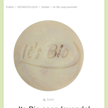
»
»
»
Esileht
KEHAHOOLDUS
Seebid
Its Bio seep lavendel
Zoom