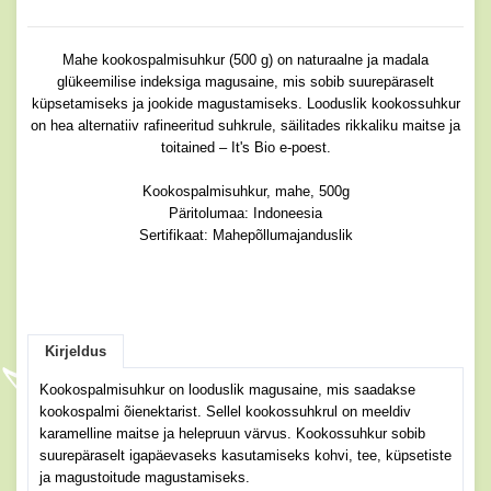
Mahe kookospalmisuhkur (500 g) on naturaalne ja madala
glükeemilise indeksiga magusaine, mis sobib suurepäraselt
küpsetamiseks ja jookide magustamiseks. Looduslik kookossuhkur
on hea alternatiiv rafineeritud suhkrule, säilitades rikkaliku maitse ja
toitained – It's Bio e-poest.
Kookospalmisuhkur, mahe, 500g
Päritolumaa: Indoneesia
Sertifikaat: Mahepõllumajanduslik
Kirjeldus
Kookospalmisuhkur on looduslik magusaine, mis saadakse
kookospalmi õienektarist.
Sellel kookossuhkrul on meeldiv
karamelline maitse ja helepruun värvus.
Kookossuhkur s
obib
suurepäraselt igapäevaseks kasutamiseks kohvi, tee, küpsetiste
ja magustoitude magustamiseks.