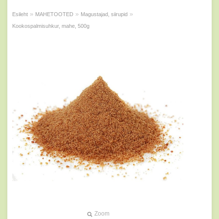
»
»
»
Esileht
MAHETOOTED
Magustajad, siirupid
Kookospalmisuhkur, mahe, 500g
Zoom