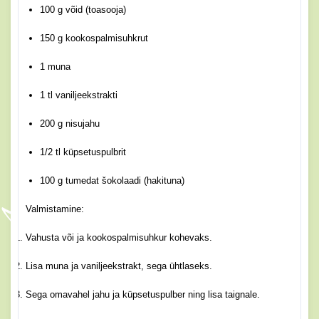
100 g võid (toasooja)
150 g kookospalmisuhkrut
1 muna
1 tl vaniljeekstrakti
200 g nisujahu
1/2 tl küpsetuspulbrit
100 g tumedat šokolaadi (hakituna)
Valmistamine:
Vahusta või ja kookospalmisuhkur kohevaks.
Lisa muna ja vaniljeekstrakt, sega ühtlaseks.
Sega omavahel jahu ja küpsetuspulber ning lisa taignale.