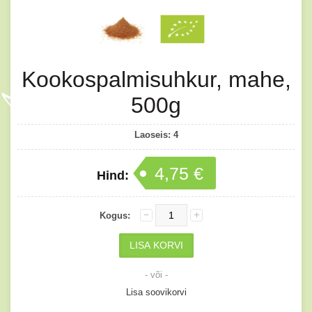
Kookospalmisuhkur, mahe,
500g
Laoseis:
4
4,75 €
Hind:
Kogus:
- või -
Lisa soovikorvi