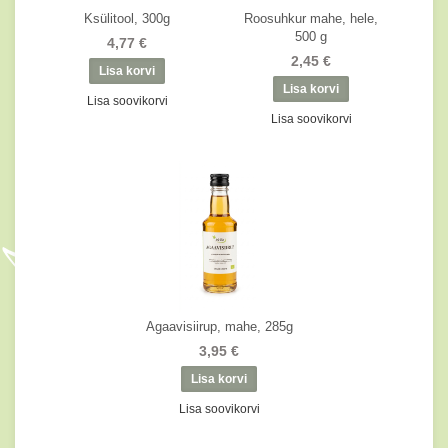
Ksülitool, 300g
Roosuhkur mahe, hele,
500 g
4,77 €
2,45 €
Lisa soovikorvi
Lisa soovikorvi
Agaavisiirup, mahe, 285g
3,95 €
Lisa soovikorvi