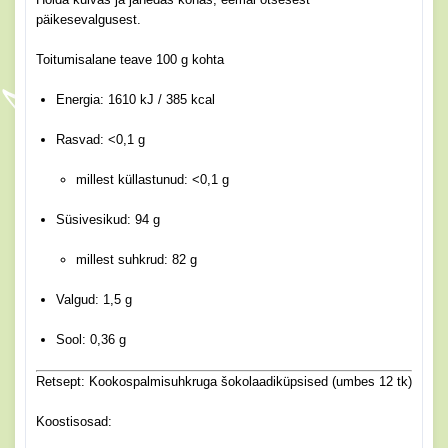
päikesevalgusest.
Toitumisalane teave 100 g kohta
Energia: 1610 kJ / 385 kcal
Rasvad: <0,1 g
millest küllastunud: <0,1 g
Süsivesikud: 94 g
millest suhkrud: 82 g
Valgud: 1,5 g
Sool: 0,36 g
Retsept: Kookospalmisuhkruga šokolaadiküpsised (umbes 12 tk)
Koostisosad: