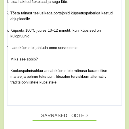
Lisa hakitud šokolaad ja sega läbi.
Tõsta tainast teelusikaga portsjonid küpsetuspaberiga kaetud
ahjuplaadile.
Küpseta 180°C juures 10–12 minutit, kuni küpsised on
kuldpruunid.
Lase küpsistel jahtuda enne serveerimist.
Miks see sobib?
Kookospalmisuhkur annab küpsistele mõnusa karamellise
maitse ja pehme tekstuuri.
Ideaalne tervislikum alternatiiv
traditsioonilistele küpsistele.
SARNASED TOOTED