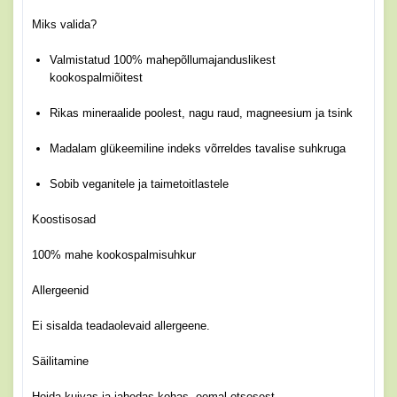
Miks valida?
Valmistatud 100% mahepõllumajanduslikest
kookospalmiõitest
Rikas mineraalide poolest, nagu raud, magneesium ja tsink
Madalam glükeemiline indeks võrreldes tavalise suhkruga
Sobib veganitele ja taimetoitlastele
Koostisosad
100% mahe kookospalmisuhkur
Allergeenid
Ei sisalda teadaolevaid allergeene.
Säilitamine
Hoida kuivas ja jahedas kohas, eemal otsesest